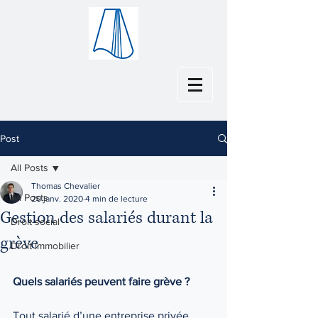
Post
All Posts
Thomas Chevalier
All Posts
20 janv. 2020
4 min de lecture
Gestion des salariés durant la
Droit social
grève
Droit immobilier
Quels salariés peuvent faire grève ? 
Tout salarié d’une entreprise privée 