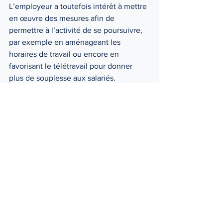
L’employeur a toutefois intérêt à mettre 
en œuvre des mesures afin de 
permettre à l’activité de se poursuivre, 
par exemple en aménageant les 
horaires de travail ou encore en 
favorisant le télétravail pour donner 
plus de souplesse aux salariés.
Si l’organisation du travail le permet, 
l’employeur peut proposer au salarié de 
poser des congés ou des RTT sans 
pouvoir le lui imposer. 
L’entreprise peut-elle recourir à 
l’activité partielle ? 
Le recours à l’activité partielle par 
l’employeur peut dans certains cas être 
autorisé par l’administration, par 