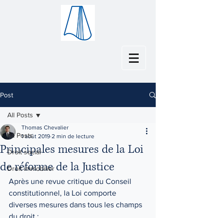
Post
All Posts
Thomas Chevalier
All Posts
1 août 2019
2 min de lecture
Principales mesures de la Loi
Droit social
de réforme de la Justice
Droit immobilier
Après une revue critique du Conseil 
constitutionnel, la Loi comporte 
diverses mesures dans tous les champs 
du droit :