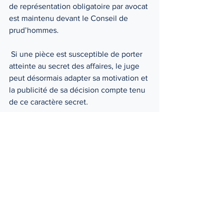
de représentation obligatoire par avocat 
est maintenu devant le Conseil de 
prud’hommes.
 Si une pièce est susceptible de porter 
atteinte au secret des affaires, le juge 
peut désormais adapter sa motivation et 
la publicité de sa décision compte tenu 
de ce caractère secret.
La Loi prévoit également une 
dématérialisation complète de la 
procédure d’injonction de payer ainsi 
que la signification de certains actes 
d’exécution (saisie attribution 
notamment).