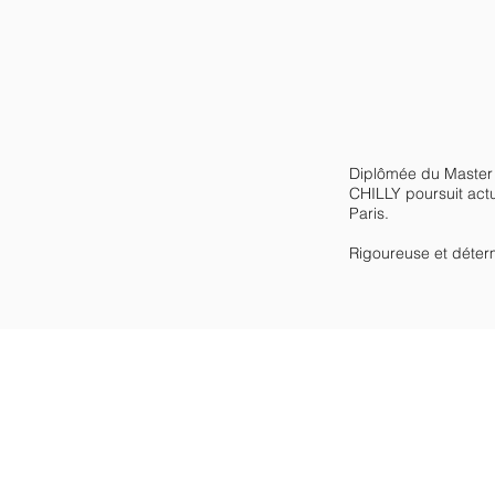
Diplômée du Master I
CHILLY poursuit actu
Paris.
​Rigoureuse et déter
CHEVALIER AVOC
Avocat à la Cour d’appel de Par
45 avenue de Saint-Mandé - 75012 Pari
Tél : 09 85 12 90 79 /
Port : 06 06 89 07