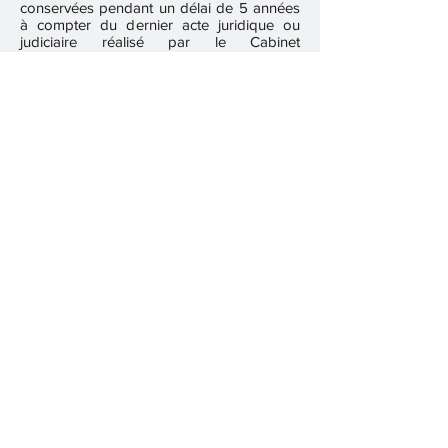
conservées pendant un délai de 5 années
à compter du dernier acte juridique ou
judiciaire réalisé par le Cabinet
CHEVALIER AVOCAT.
(Comment ?) : Par des locaux et un
système informatique protégés et
sécurisés.
(Réclamation ?) :
Vous disposez d'un droit
d'accès, de limitation, de rectification ou
d'effacement de ses données
personnelles, en vous adressant au
responsable dudit traitement. Vous avez la
faculté de former une réclamation auprès
de la CNIL, dans l'hypothèse où vous
considéreriez que vos données n'ont pas
été protégées.
CHEVALIER AVOCAT
Avocat à la Cour d’appel de Paris