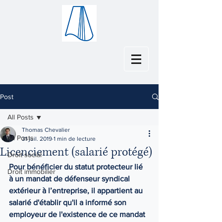
Post
All Posts
Thomas Chevalier
All Posts
31 juil. 2019
1 min de lecture
Licenciement (salarié protégé)
Droit social
Pour bénéficier du statut protecteur lié 
Droit immobilier
à un mandat de défenseur syndical 
extérieur à l’entreprise, il appartient au 
salarié d'établir qu'il a informé son 
employeur de l'existence de ce mandat 